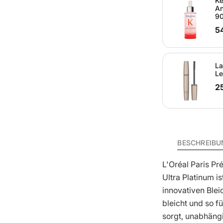
Ké
An
90
5
La
Le
2
BESCHREIBU
L'Oréal Paris P
Ultra Platinum i
innovativen Blei
bleicht und so 
sorgt, unabhäng