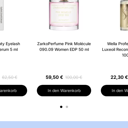
Anwendungsflasc
Puder 22 g - 1 S
1 Paar Schutzha
Vorteile:
- Perma
Heimanwendung -
Ultraglänzende 
ty Eyelash
ZarkoPerfume Pink Molécule
Wella Profe
Neutralisiert un
erum 5 ml
090.09 Women EDP 50 ml
Luxeoil Recons
Haar
Anwendun
100
Gebrauchsanweisu
Stunden vor der
durch - Tipps: 
59,50 €
22,30 €
62,50 €
100,00 €
altes Handtuch 
arenkorb
In den Warenkorb
In den W
Sie langes oder 
von zwei Packun
1
2
Inhaltsstoffliste
BEHENTRIMONIU
VIOLET 43, CI 