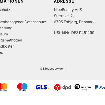
RMATIONEN
ADRESSE
schutz
NiceBeauty ApS
Stærevej 2,
nenbezogener Datenschutz
6705 Esbjerg, Denmark
endung
USt-IdNr: DE311461299
ssum
ngsmethoden
ndkosten
es
© Nicebeauty.com