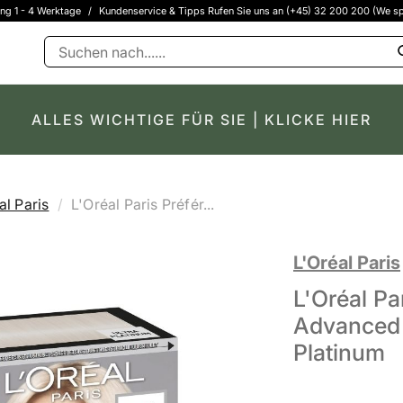
ung 1 - 4 Werktage
/
Kundenservice & Tipps Rufen Sie uns an (+45) 32 200 200 (We sp
ALLES WICHTIGE FÜR SIE | KLICKE HIER
al Paris
L'Oréal Paris Préfér...
L'Oréal Paris
L'Oréal Pa
Advanced 
Platinum