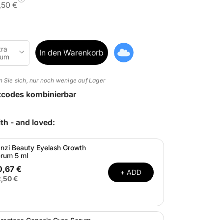
,50 €
tra
In den Warenkorb
num
n Sie sich, nur noch wenige auf Lager
ttcodes kombinierbar
th - and loved:
nzi Beauty Eyelash Growth
rum 5 ml
0,67 €
+ ADD
,50 €