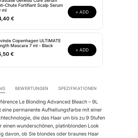
rastase Genesis Cure Serum
ti-Chute Fortifiant Scalp Serum
 ml
+ ADD
4,40 €
vinde Copenhagen ULTIMATE
ngth Mascara 7 ml - Black
+ ADD
5,50 €
NG
BEWERTUNGEN
SPEZIFIKATIONEN
référence Le Blonding Advanced Bleach – 9L
st eine permanente Aufhellungsfarbe mit einer
chtechnologie, die das Haar um bis zu 9 Stufen
für einen wunderschönen, platinblonden Look
ig davon, ob Sie blondes oder braunes Haar