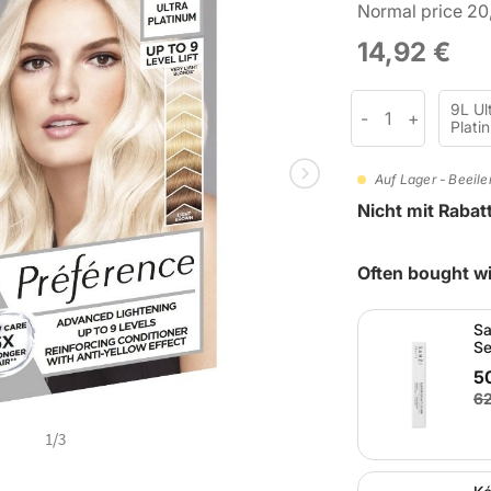
Normal price 20
14,92 €
9L Ul
Plati
Auf Lager - Beeile
Nicht mit Raba
Often bought wi
Sa
Se
5
62
1
/
3