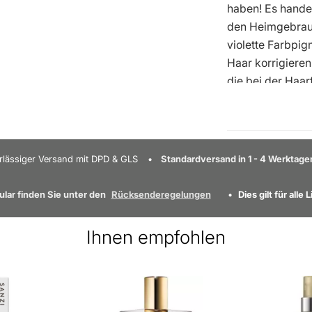
haben! Es handel
den Heimgebrauc
violette Farbpig
Haar korrigieren 
die bei der Haa
möchten. Die Ha
Inhaltsstoffen, 
Farbton wird für
Haar empfohlen.
rlässiger Versand mit DPD & GLS
Standardversand in 1 - 4 Werktage
sowie tief dunk
HINWEIS: Das Fa
ar finden Sie unter den
Rücksenderegelungen
Dies gilt für all
Naturhaarfarbe 
Beginn der Beh
Ihnen empfohlen
auf der Verpack
Empfehlungen b
Haarfarben, Ein
Enthält:
– 1 Stk.