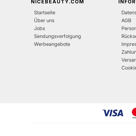
NICEBEAUTY.COM
INFO
Startseite
Daten
Über uns
AGB
Jobs
Perso
Sendungsverfolgung
Rücks
Werbeangebote
Impre
Zahlu
Versa
Cooki