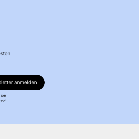
 NATRIUMHYDROXID, PHENOXYETHANOL,
ICYLAT, TRIDECETH-6,
IGLUCONAT, LIMONEN, LINALOOL,
LAT, BENZYLALKOHOL, AMODIMETHICONE,
OHOL, ALPHA-ISOMETHYLIONON,
E, CITRONELLOL, CETRIMONIUMCHLORID,
LZIMT, AMYLZIMT, PARFÜM / DUFTSTOFF
esten
). Die Zutatenliste des Produkts kann von Zeit
iert werden. Überprüfen Sie immer die
f der Verpackung des gekauften Produkts.
letter anmelden
 von dieser Marke:
Teil
 und