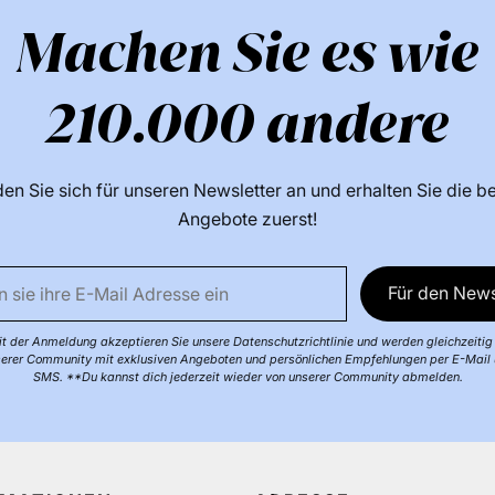
KOKOSNUSSÖL,
Machen Sie es wie
ETHYLHEXYLSAL
CHLORHEXIDIND
BENZYLSALICY
210.000 andere
ISOPROPYLALK
ZITRONENSÄUR
CUMARIN, HEXY
en Sie sich für unseren Newsletter an und erhalten Sie die b
(DATEI C254891/1
Angebote zuerst!
zu Zeit aktualis
Zutatenliste au
Für den News
Finden Sie Mehr
t der Anmeldung akzeptieren Sie unsere Datenschutzrichtlinie und werden gleichzeitig 
erer Community mit exklusiven Angeboten und persönlichen Empfehlungen per E-Mail
SMS. **Du kannst dich jederzeit wieder von unserer Community abmelden.