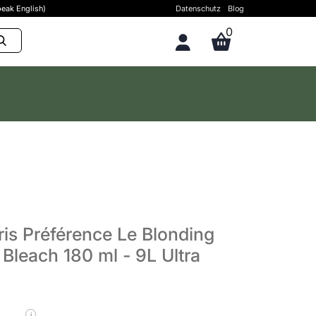
eak English)
Datenschutz
Blog
0
ris Préférence Le Blonding
Bleach 180 ml - 9L Ultra
i