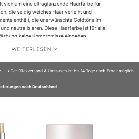
t sich um eine ultraglänzende Haarfarbe für
h, die seidig weiches Haar verleiht und
mente enthält, die unerwünschte Goldtöne im
und neutralisieren. Diese Haarfarbe ist für alle,
rfärbung keine Kompromisse eingehen
arfarbe ist vollgepackt mit nährenden
WEITERLESEN
die das Haar 5x kräftiger machen. Dieser
 hellbraunes, mittelbraunes und dunkelbraunes
 Es wird nicht für überwiegend graues Haar
n
Der Rückversand & Umtausch ist bis 14 Tage nach Erhalt möglich.
elbraunes bis schwarzes Haar empfohlen.
rbergebnis ist abhängig von Ihrer
e Lieferungen nach Deutschland
und der Farbgrundlage. Sie sollten vor
andlung immer sorgfältig die Anweisungen
ung lesen und die darin enthaltenen
ezüglich der empfohlenen natürlichen
wirkzeit, Mischverhältnis usw. befolgen.
 Blondierungscreme 25 ml - 1 Stk.