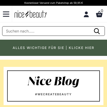
Kostenloser Versand zum Paketshop ab 59,95 €
K
0
ALLES WICHTIGE FÜR SIE | KLICKE HIER
Nice Blog
#WECREATEBEAUTY