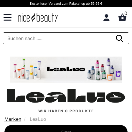
Kostenloser Versand zum Paketshop ab 59,95 €
K
0
WIR HABEN
0
PRODUKTE
Marken
LeaLuo