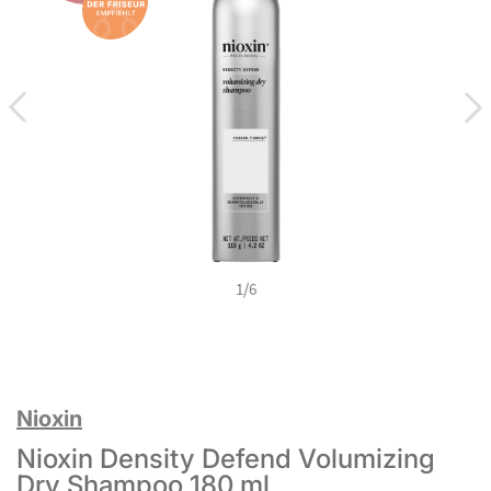
1
/
6
Nioxin
Nioxin Density Defend Volumizing
Dry Shampoo 180 ml