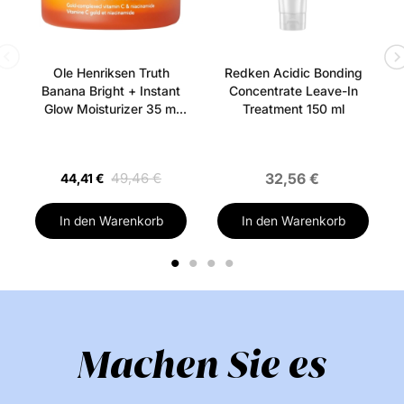
Tapiokastärke, Kieselsäure, Aqua/Wasser/Eau,
Polymethylsilsesquioxan, Parfum/Duft, Mentha
Arvensis-Blattöl, Mentha Piperita (Pfefferminz)-Öl,
Ole Henriksen Truth
Redken Acidic Bonding
Benzylsalicylat, Hexylzimt, Limonen, Alpha-
Banana Bright + Instant
Concentrate Leave-In
Isomethylionon.
Glow Moisturizer 35 ml
Treatment 150 ml
(Uden æske)
Finden Sie Mehr von dieser Marke:
49,46 €
32,56 €
44,41 €
In den Warenkorb
In den Warenkorb
1
2
3
4
Machen Sie es