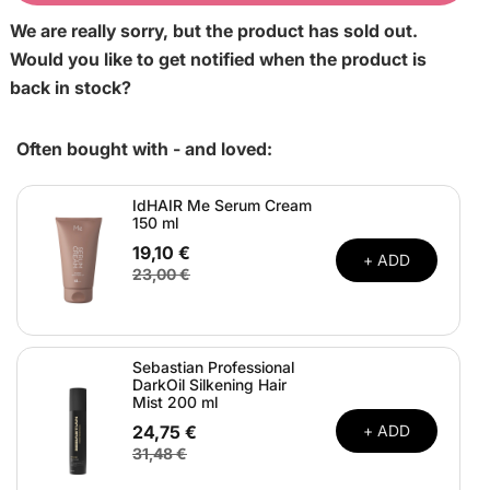
We are really sorry, but the product has sold out.
Would you like to get notified when the product is
back in stock?
Often bought with - and loved:
IdHAIR Me Serum Cream
150 ml
19,10 €
+ ADD
23,00 €
Sebastian Professional
DarkOil Silkening Hair
Mist 200 ml
24,75 €
+ ADD
31,48 €